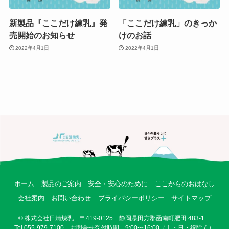
新製品『ここだけ練乳』発
「ここだけ練乳」のきっか
売開始のお知らせ
けのお話
2022年4月1日
2022年4月1日
ホーム
製品のご案内
安全・安心のために
ここからのおはなし
会社案内
お問い合わせ
プライバシーポリシー
サイトマップ
©
株式会社日清煉乳 〒419-0125 静岡県田方郡函南町肥田 483-1
Tel.055-979-7100 お問合せ受付時間 9:00〜16:00（土・日・祝除く）